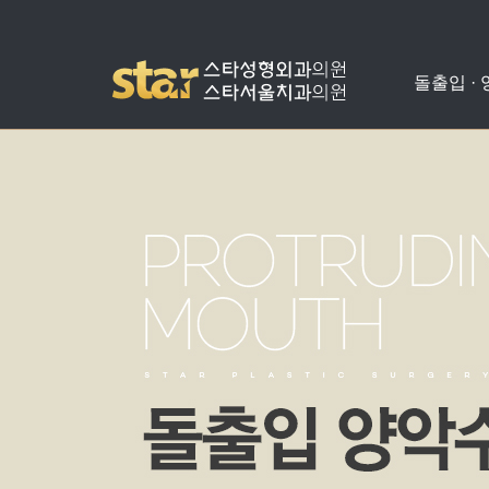
돌출입 ·
돌출입수술
사각턱수술
애플힙업성형
밑뒤트임
치아교정
병원소개
공지사항
양악수술
광대뼈축소
가슴성형
코성형
치아성형
진료안내
온라인상담
비발치돌출입수술
턱끝수술
눈성형
수술교정
의료진소개
스타성형칼럼
턱교정수술
미스코
찾아오시는길
수술후기
눈밑지방재배치
병원둘러보기