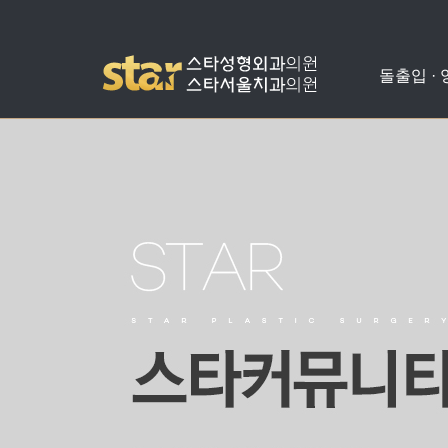
돌출입 ·
돌출입수술
사각턱수술
애플힙업성형
밑뒤트임
치아교정
병원소개
공지사항
양악수술
광대뼈축소
가슴성형
코성형
치아성형
진료안내
온라인상담
비발치돌출입수술
턱끝수술
눈성형
수술교정
의료진소개
스타성형칼럼
턱교정수술
미스코
찾아오시는길
수술후기
눈밑지방재배치
병원둘러보기