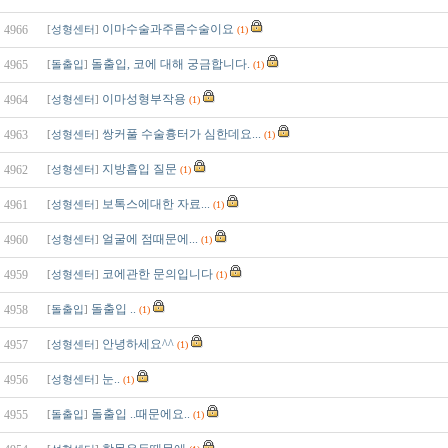
이마수술과주름수술이요
4966
[
성형센터
]
(1)
돌출입, 코에 대해 궁금합니다.
4965
[
돌출입
]
(1)
이마성형부작용
4964
[
성형센터
]
(1)
쌍커풀 수술흉터가 심한데요...
4963
[
성형센터
]
(1)
지방흡입 질문
4962
[
성형센터
]
(1)
보톡스에대한 자료...
4961
[
성형센터
]
(1)
얼굴에 점때문에...
4960
[
성형센터
]
(1)
코에관한 문의입니다
4959
[
성형센터
]
(1)
돌출입 ..
4958
[
돌출입
]
(1)
안녕하세요^^
4957
[
성형센터
]
(1)
눈..
4956
[
성형센터
]
(1)
돌출입 ..때문에요..
4955
[
돌출입
]
(1)