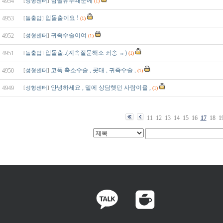
함몰유두때문에
4954
[
성형센터
]
(1)
입돌출이요 !
4953
[
돌출입
]
(1)
귀족수술이여
4952
[
성형센터
]
(1)
입돌출..(계속질문해소 죄송 ㅠ)
4951
[
돌출입
]
(1)
코폭 축소수술 , 콧대 , 귀족수술 ,
4950
[
성형센터
]
(1)
안녕하세요 , 밑에 상담햇던 사람이욜 ,
4949
[
성형센터
]
(1)
11
12
13
14
15
16
17
18
1