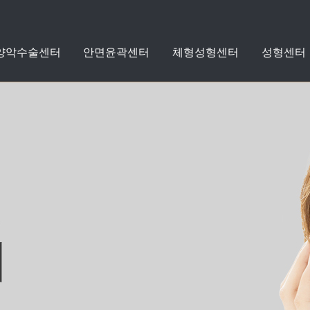
 양악수술센터
안면윤곽센터
체형성형센터
성형센터
지방흡입
지방이식
수술케어클리닉
수술전후사진
돌출입
안면윤곽
체형성형
성형
치아교정
스타
스타
센터
성형외
커뮤니
양악
센
센
센
리프팅
쁘띠성형
자세히보기
자세히보기
자세히보기
자세히보기
자세히보기
자세히보기
자세히보기
+
+
+
+
+
+
+