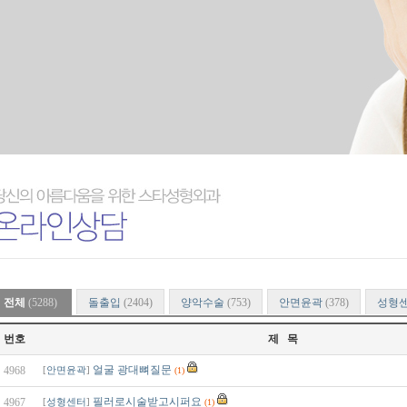
전체
(5288)
돌출입
(2404)
양악수술
(753)
안면윤곽
(378)
성형
번호
제 목
얼굴 광대뼈질문
4968
[
안면윤곽
]
(1)
필러로시술받고시퍼요
4967
[
성형센터
]
(1)