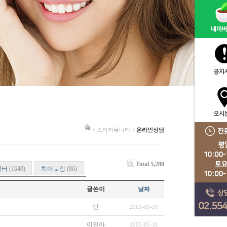
> 스타커뮤니티 >
온라인상담
Total 5,288
센터
(1640)
치아교정
(86)
글쓴이
날짜
민
2005-05-31
이진아
2005-05-31