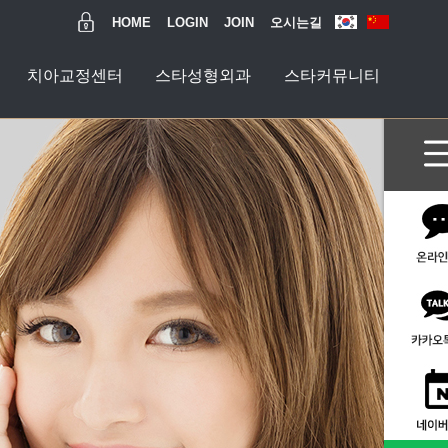
HOME
LOGIN
JOIN
오시는길
치아교정센터
스타성형외과
스타커뮤니티
과
티
수술센터
터
터
터