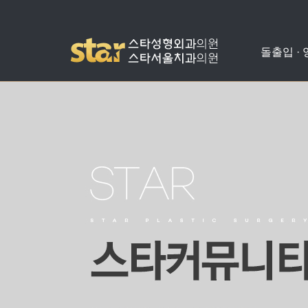
돌출입 ·
돌출입수술
사각턱수술
애플힙업성형
밑뒤트임
치아교정
병원소개
공지사항
양악수술
광대뼈축소
가슴성형
코성형
치아성형
진료안내
온라인상담
비발치돌출입수술
턱끝수술
눈성형
수술교정
의료진소개
스타성형칼럼
턱교정수술
미스코
찾아오시는길
수술후기
눈밑지방재배치
병원둘러보기