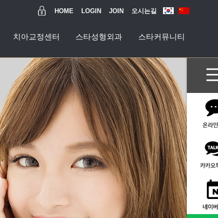
HOME
LOGIN
JOIN
오시는길
치아교정센터
스타성형외과
스타커뮤니티
과
티
수술센터
터
터
터