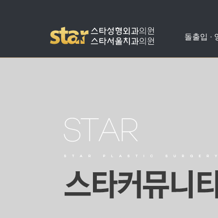
돌출입 ·
돌출입수술
사각턱수술
애플힙업성형
밑뒤트임
치아교정
병원소개
공지사항
양악수술
광대뼈축소
가슴성형
코성형
치아성형
진료안내
온라인상담
비발치돌출입수술
턱끝수술
눈성형
수술교정
의료진소개
스타성형칼럼
턱교정수술
미스코
찾아오시는길
수술후기
눈밑지방재배치
병원둘러보기