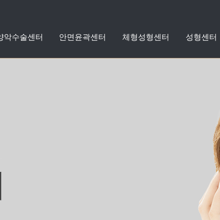
 양악수술센터
안면윤곽센터
체형성형센터
성형센터
지방흡입
지방이식
수술케어클리닉
수술전후사진
돌출입
안면윤곽
체형성형
성형
치아교정
스타
스타
센터
성형외
커뮤니
양악
센
센
센
리프팅
쁘띠성형
자세히보기
자세히보기
자세히보기
자세히보기
자세히보기
자세히보기
자세히보기
+
+
+
+
+
+
+