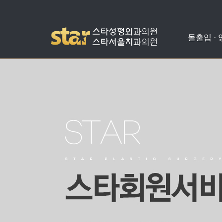
돌출입 ·
돌출입수술
사각턱수술
애플힙업성형
밑뒤트임
치아교정
병원소개
공지사항
양악수술
광대뼈축소
가슴성형
코성형
치아성형
진료안내
온라인상담
비발치돌출입수술
턱끝수술
눈성형
수술교정
의료진소개
스타성형칼럼
턱교정수술
미스코
찾아오시는길
수술후기
눈밑지방재배치
병원둘러보기