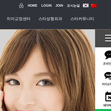
HOME
LOGIN
JOIN
오시는길
치아교정센터
스타성형외과
스타커뮤니티
과
티
수술센터
터
터
터