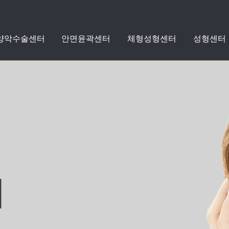
 양악수술센터
안면윤곽센터
체형성형센터
성형센터
지방흡입
지방이식
수술케어클리닉
수술전후사진
돌출입
안면윤곽
체형성형
성형
치아교정
스타
스타
센터
성형외
커뮤니
양악
센
센
센
리프팅
쁘띠성형
자세히보기
자세히보기
자세히보기
자세히보기
자세히보기
자세히보기
자세히보기
+
+
+
+
+
+
+