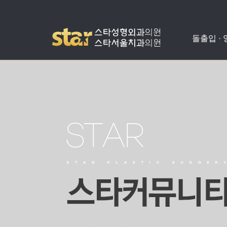
돌출입 ·
돌출입수술
사각턱수술
애플힙업성형
밑뒤트임
치아교정
병원소개
공지사항
양악수술
광대뼈축소
가슴성형
코성형
치아성형
진료안내
온라인상담
비발치돌출입수술
턱끝수술
눈성형
수술교정
의료진소개
스타성형칼럼
턱교정수술
미스코
찾아오시는길
수술후기
눈밑지방재배치
병원둘러보기