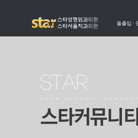
돌출입 ·
돌출입수술
사각턱수술
애플힙업성형
밑뒤트임
치아교정
병원소개
공지사항
양악수술
광대뼈축소
가슴성형
코성형
치아성형
진료안내
온라인상담
비발치돌출입수술
턱끝수술
눈성형
수술교정
의료진소개
스타성형칼럼
턱교정수술
미스코
찾아오시는길
수술후기
눈밑지방재배치
병원둘러보기