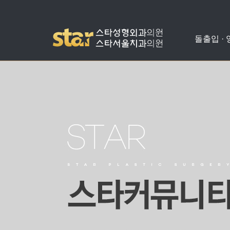
돌출입 ·
돌출입수술
사각턱수술
애플힙업성형
밑뒤트임
치아교정
병원소개
공지사항
양악수술
광대뼈축소
가슴성형
코성형
치아성형
진료안내
온라인상담
비발치돌출입수술
턱끝수술
눈성형
수술교정
의료진소개
스타성형칼럼
턱교정수술
미스코
찾아오시는길
수술후기
눈밑지방재배치
병원둘러보기