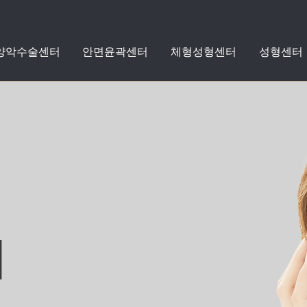
 양악수술센터
안면윤곽센터
체형성형센터
성형센터
지방흡입
지방이식
수술케어클리닉
수술전후사진
돌출입
안면윤곽
체형성형
성형
치아교정
스타
스타
센터
성형외
커뮤니
양악
센
센
센
리프팅
쁘띠성형
자세히보기
자세히보기
자세히보기
자세히보기
자세히보기
자세히보기
자세히보기
+
+
+
+
+
+
+