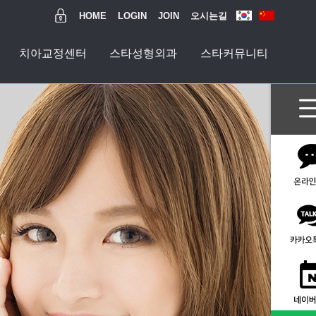
HOME
LOGIN
JOIN
오시는길
치아교정센터
스타성형외과
스타커뮤니티
과
티
수술센터
터
터
터