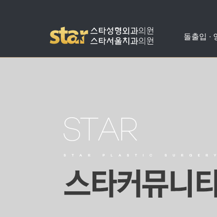
돌출입 ·
돌출입수술
사각턱수술
애플힙업성형
밑뒤트임
치아교정
병원소개
공지사항
양악수술
광대뼈축소
가슴성형
코성형
치아성형
진료안내
온라인상담
비발치돌출입수술
턱끝수술
눈성형
수술교정
의료진소개
스타성형칼럼
턱교정수술
미스코
찾아오시는길
수술후기
눈밑지방재배치
병원둘러보기