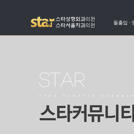
돌출입 ·
돌출입수술
사각턱수술
애플힙업성형
밑뒤트임
치아교정
병원소개
공지사항
양악수술
광대뼈축소
가슴성형
코성형
치아성형
진료안내
온라인상담
비발치돌출입수술
턱끝수술
눈성형
수술교정
의료진소개
스타성형칼럼
턱교정수술
미스코
찾아오시는길
수술후기
눈밑지방재배치
병원둘러보기