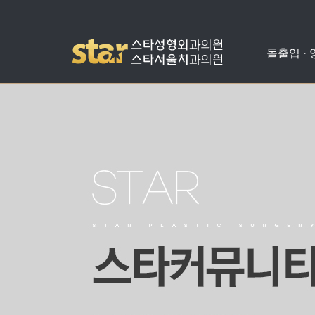
돌출입 ·
돌출입수술
사각턱수술
애플힙업성형
밑뒤트임
치아교정
병원소개
공지사항
양악수술
광대뼈축소
가슴성형
코성형
치아성형
진료안내
온라인상담
비발치돌출입수술
턱끝수술
눈성형
수술교정
의료진소개
스타성형칼럼
턱교정수술
미스코
찾아오시는길
수술후기
눈밑지방재배치
병원둘러보기