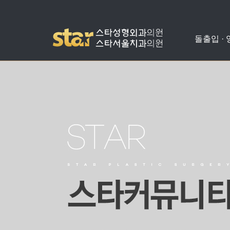
돌출입 ·
돌출입수술
사각턱수술
애플힙업성형
밑뒤트임
치아교정
병원소개
공지사항
양악수술
광대뼈축소
가슴성형
코성형
치아성형
진료안내
온라인상담
비발치돌출입수술
턱끝수술
눈성형
수술교정
의료진소개
스타성형칼럼
턱교정수술
미스코
찾아오시는길
수술후기
눈밑지방재배치
병원둘러보기