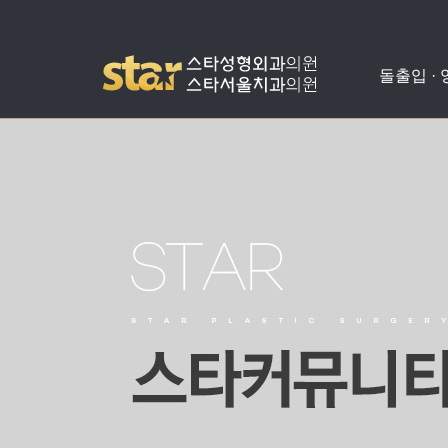
돌출입 ·
돌출입수술
사각턱수술
애플힙업성형
밑뒤트임
치아교정
병원소개
공지사항
양악수술
광대뼈축소
가슴성형
코성형
치아성형
진료안내
온라인상담
비발치돌출입수술
턱끝수술
눈성형
수술교정
의료진소개
스타성형칼럼
턱교정수술
미스코
찾아오시는길
수술후기
눈밑지방재배치
병원둘러보기