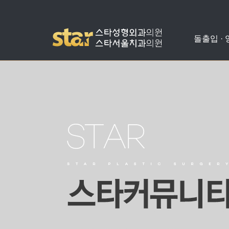
돌출입 ·
돌출입수술
사각턱수술
애플힙업성형
밑뒤트임
치아교정
병원소개
공지사항
양악수술
광대뼈축소
가슴성형
코성형
치아성형
진료안내
온라인상담
비발치돌출입수술
턱끝수술
눈성형
수술교정
의료진소개
스타성형칼럼
턱교정수술
미스코
찾아오시는길
수술후기
눈밑지방재배치
병원둘러보기