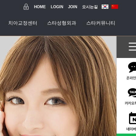
HOME
LOGIN
JOIN
오시는길
치아교정센터
스타성형외과
스타커뮤니티
과
티
수술센터
터
터
터