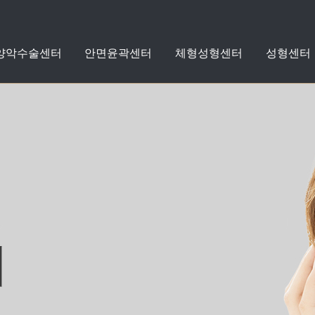
 양악수술센터
안면윤곽센터
체형성형센터
성형센터
지방흡입
지방이식
수술케어클리닉
수술전후사진
돌출입
안면윤곽
체형성형
성형
치아교정
스타
스타
센터
성형외
커뮤니
양악
센
센
센
리프팅
쁘띠성형
자세히보기
자세히보기
자세히보기
자세히보기
자세히보기
자세히보기
자세히보기
+
+
+
+
+
+
+