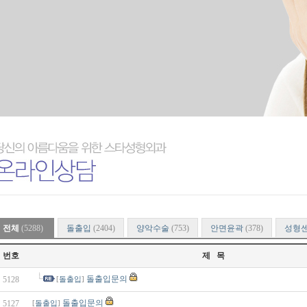
전체
(5288)
돌출입
(2404)
양악수술
(753)
안면윤곽
(378)
성형
번호
제 목
돌출입문의
5128
[
돌출입
]
돌출입문의
5127
[
돌출입
]