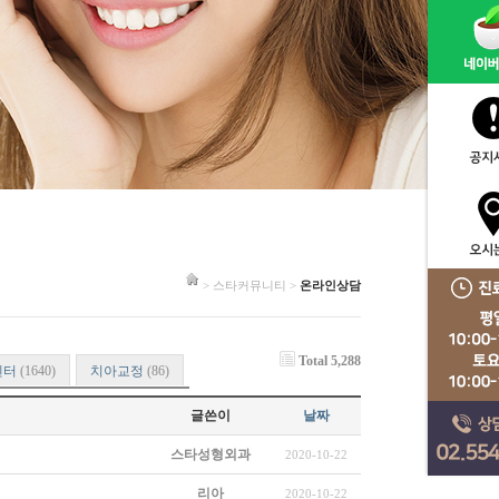
> 스타커뮤니티 >
온라인상담
Total 5,288
센터
(1640)
치아교정
(86)
글쓴이
날짜
스타성형외과
2020-10-22
리아
2020-10-22