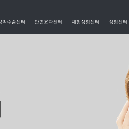
 양악수술센터
안면윤곽센터
체형성형센터
성형센터
지방흡입
지방이식
수술케어클리닉
수술전후사진
돌출입
안면윤곽
체형성형
성형
치아교정
스타
스타
센터
성형외
커뮤니
양악
센
센
센
리프팅
쁘띠성형
자세히보기
자세히보기
자세히보기
자세히보기
자세히보기
자세히보기
자세히보기
+
+
+
+
+
+
+