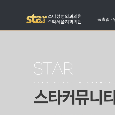
돌출입 ·
돌출입수술
사각턱수술
애플힙업성형
밑뒤트임
치아교정
병원소개
공지사항
양악수술
광대뼈축소
가슴성형
코성형
치아성형
진료안내
온라인상담
비발치돌출입수술
턱끝수술
눈성형
수술교정
의료진소개
스타성형칼럼
턱교정수술
미스코
찾아오시는길
수술후기
눈밑지방재배치
병원둘러보기