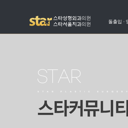
돌출입 ·
돌출입수술
사각턱수술
애플힙업성형
밑뒤트임
치아교정
병원소개
공지사항
양악수술
광대뼈축소
가슴성형
코성형
치아성형
진료안내
온라인상담
비발치돌출입수술
턱끝수술
눈성형
수술교정
의료진소개
스타성형칼럼
턱교정수술
미스코
찾아오시는길
수술후기
눈밑지방재배치
병원둘러보기